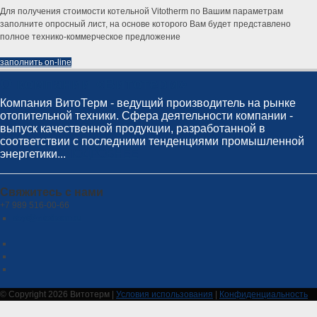
Для получения стоимости котельной Vitotherm по Вашим параметрам
заполните опросный лист, на основе которого Вам будет представлено
полное технико-коммерческое предложение
заполнить on-line
О компании «Витотерм»
Компания ВитоТерм - ведущий производитель на рынке
отопительной техники. Сфера деятельности компании -
выпуск качественной продукции, разработанной в
соответствии с последними тенденциями промышленной
энергетики...
ПОДРОБНЕЕ
Свяжитесь с нами
+7 989 516-00-66
sbyt@vitotherm.ru
©
Copyright 2026 Витотерм
|
Условия использования
|
Конфиденциальность